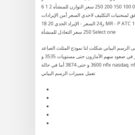
6 1 2 حجم الإنتاج (4) 0 100 150 200 250 سعر التوازن للمنشأه Select one: ; a اجب على الاسئلة التالية
ات التكليف لاحدي السعر أمن الإيرادات C التكاليف 28 26E
ر24 السعر - الإيراد الحدي 20 18 MR - P ATC 16 14 12 10 AVC 8 | 6 2 | حجم الإنتاج (0) 0 100 150 20
250 سعر التعادل للمنشأة Select one
لبياني شكلت لنا نموذج المثلث الصاعد ascending triangle
بكسر المقاومة عند مستوى 3381.36 قد نشهد استمرار في صعود سهم الأمازون حتى مستويات 3535 و
3600 و حتى 3874 أما في حالة nflx nasdaq. nflx. netflix inc متوسط حجم جدول الأعمال الاقتصادي كيف
تعمل مميزات الرسم البياني