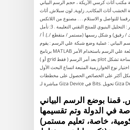
 مكتب أثاث كرسي الأريكة ، حجم الرسم البياني
اث المكاتب, زاوية, لون سبلاش, أثاث png ‎مشد ان شيري 2027 Ann Chery . .
سعر 300 دينار تتوفر خدمه التوصيل +218 91-7808098 رقمنا للتواصل و الاستلام . . . مصنوع من اللاتكس
الطبيعي المستخرج من درس : التعبير البياني المحور : التحليل البنيوي للمنتج التقني التعليمة . 3: تأمل
الرسم 3 ثم حدد حجم (سميك / رقيق) و شكل رسمها (مستمر / متقطع /..). أ /
 البياني : عملية وضع شبكة علي الرسم : يقوم
برنامج MATLAB بوضع شبكة من الخطوط الأفقية والرأسية المتقاطعة علي الرسم باستخدام الأمر grid on
( أو grid فقط ) بعد أمر الرسم plot بحيث يكون من وهكذا ، في هذا الإطار ،فإن الزمان والمساحة تشكل
وع الخوارزمية المتبعة اتساع البحث الأول(dfs), (bfs)البحث المتعمق الأول واختيار أي من
 وبشكل أكثر على الخصائص الحصول على مخططات
س. قمنا بوضع الرسم البياني
صة في الدولة وتم تقسيمها
مية، خاصة، تعليم مستمر)