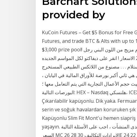
Barchart Solutio
provided by
KuCoin Futures – Get $5 Bonus for Free G
Futures, and trade BTC & Alts with up to 
$3,000 prize pool! م مزيج من اللون البني رجل Man Pullover الذي تبحث عنه في ديفاكتو مع افضل
الاسعار ! انقر على ديفاكتو لكل المواسم الجديده ‎مشد ان شيري 2027 Ann Chery . . السعر 300 دينار تتوفر
 رقمنا للتواصل و الاستلام . . . مصنوع من اللاتكس الطبيعي المستخرج
اني أكبر بورصة للأوراق المالية في اليابان ،
 الأعمال التجارية التي يتم التعامل معها ؛ OMX – Nasdaq OMX Group. تتضمن بيانات من
البورصات التالية: HEX – Nasdaq هلنسكي، ICEX – Nasdaq أيسلندا، CSE Fermuar kapamalı.
Çıkarılabilir kapüşonlu. Dik yaka. Fermuarlı
serin ve soğuk havalardan koruruken şık
Kapüşonlu Slim Fit Mont'u hemen siapriş 
yaşayın. من خلال الرسم البياني المرفق لمنحنيات التكليف لاحدى المنشأت ، اجب على الأسئلة التالية
السعر MC الإيرادات التكاليف 30 28 26E 24 22 20 السعر - الإيراد الحدي 18 ATC MR 15 14 12 10 AVC 8