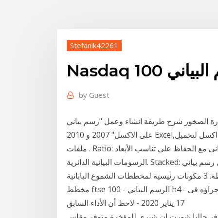
Stefanik42261
رسم البياني
by
Guest
ارة الصخور شرح طريقة انشاء وعمل "رسم بياني
على الاكسل" 2007 و 2010 Excel,الرسم البيانى فى الاكسل و إدراج تخطيط أو رسم بياني في اكسل لتحميل
ملفات . Ratio: يعدّل حجم الرسم البياني مع الحفاظ على تناسب الأبعاد. Even: يوحد مقاس قطر كل
الرسومات البيانية الدائرية. Stacked: يجمع كل رسم بياني دائري فوق الآخر، مع تعديل حجم كل رسم بياني
بشكل متناسب مع الآخر. إذاً, حجم الشمعة = 34.4 نقطة. 3 مكونات رئيسية لمخططات الشموع اليابانية
مخطط ftse 100 - الرسم البياني h4 - نطاق البيانات: من 16 يناير 2020 إلى 17 فبراير 2020. تم إجراؤه في
17 يناير 2020 - لاحظ أن الأداء السابق
حاليا شورت ان شيري للمؤخرة متوفر مقاس S و M ماركة ان شيري الكولمبية الاصلي السعر 130