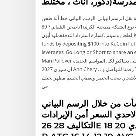
درسة(ذكور، اناث ، مختلط
سم البياني. الرسم البياني خط آلة طحن Home,استشعار مخطط الرسم البياني من آلة
طحن التلقائي? 80t/h,وسوف يتم تغذية خام سحق مع حجم 10 ملم في الرطب نوع الشبكة مطحنة الكرة
لطحن وسيتم .كسارة استرداد التدفقعملية أيون KuCoin Futures – Get $5 Bonus for Free Get $5 trial
funds by depositing $100 into KuCoin Fut
leverages. Go Long or Short to! م مزيج من اللون البني رجل
Man Pullover الذي تبحث عنه في ديفاكتو مع افضل الاسعار ! انقر على ديفاكتو لكل المواسم الجديده ‎مشد
ان شيري 2027 Ann Chery . . السعر 300 دينار تتوفر خدمه التوصيل +218 91-7808098 رقمنا للتواصل و
 الأشجار. ينحت الخصر ويعطي الجسم مظهر نحيف
في
شأت من خلال الرسم البياني
احدي السعر أمن الإيرادات C
التكاليف 28 26E ر24 السعر - الإيراد الحدي 20 18 MR -