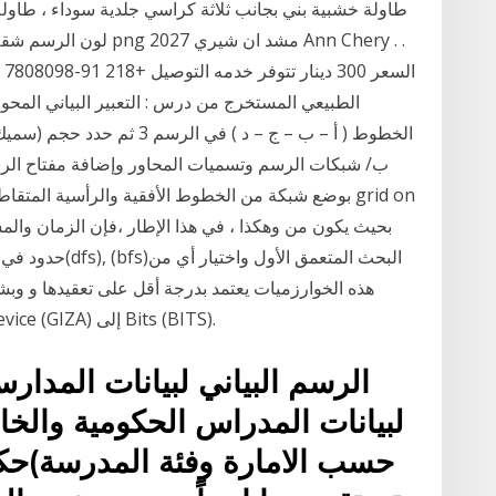
طاولة خشبية بني بجانب ثلاثة كراسي جلدية سوداء ، طاولة
لون الرسم شقة الخشب أث
ال
الخطوط ( أ – ب – ج – د ) في 
ب/ شبكات الرسم وتسميات المحاور وإضافة مفتاح الرسم
حدود في اختيار ن
هذه الخوارزميات يعتمد بدرجة أقل على تعقيدها و
مباشرة لـ Giza Device في Bits. تحويل Giza Device (GIZA) إلى Bits (BITS).
الرسم البياني لبيانات المدار
لبيانات المدراس الحكومية والخا
حسب الامارة وفئة المدرسة)حكو