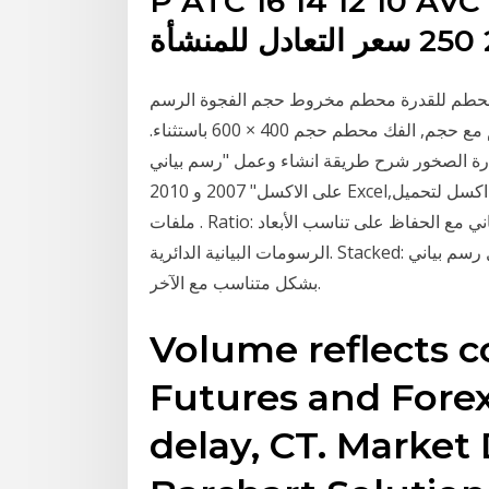
P ATC 16 14 12  | حجم الإنتاج (0) 0 100
ل محطم للقدرة محطم مخروط حجم الفجوة الرسم
البياني, منزل; الفك محطم سحق الحجر و الصخور محطم مع حجم, الفك محطم حجم 400 × 600 باستثناء.
ارة الصخور شرح طريقة انشاء وعمل "رسم بياني
على الاكسل" 2007 و 2010 Excel,الرسم البيانى فى الاكسل و إدراج تخطيط أو رسم بياني في اكسل لتحميل
ملفات . Ratio: يعدّل حجم الرسم البياني مع الحفاظ على تناسب الأبعاد. Even: يوحد مقاس قطر كل
الرسومات البيانية الدائرية. Stacked: يجمع كل رسم بياني دائري فوق الآخر، مع تعديل حجم كل رسم بياني
بشكل متناسب مع الآخر.
Volume reflects c
Futures and Forex
delay, CT. Market