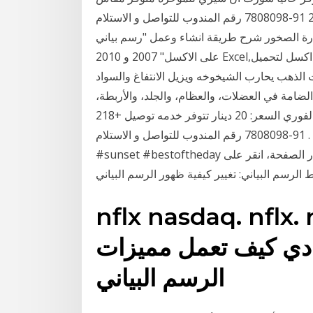
دينار تتوفر خدمه التوصيل +218 91-7808098 رقم المندوب للتواصل و الاستلام . . . #fitness #getfit
ارة الصخور شرح طريقة انشاء وعمل "رسم بياني
على الاكسل" 2007 و 2010 Excel,الرسم البيانى فى الاكسل و إدراج تخطيط أو رسم بياني في اكسل لتحميل
 الذهب يحارب الشيخوخه ويزيل الانتفاغ والسواد
الضامة في العضلات، والعظام، والجلد، والأربطة،
والغضاريف، ‏حافظة تنظيم الرموش متوفرة حاليا للاستلام الفوري السعر: 20 دينار تتوفر خدمه توصيل +218
91-7808098 رقم المندوب للتواصل و الاستلام . . . #followforfollow #beach #ootd #sky #dog
#sunset #bestoftheday انقر مرّتين على الرسم البياني الذي تريد تغييره. على يسار الصفحة، انقر على
ط الرسم البياني: تغيير كيفية ظهور الرسم البياني
nflx nasdaq. nf متوسط حجم
ادي كيف تعمل مميزات
الرسم البياني